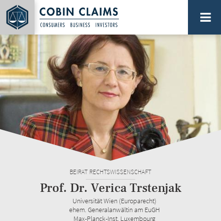
Direkt
zum
Inhalt
PLATTFORM FÜR SAMMELAKTIONEN...
BEIRAT RECHTSWISSENSCHAFT
Prof. Dr. Verica Trstenjak
Universität Wien (Europarecht)
ehem. Generalanwältin am EuGH
Max-Planck-Inst. Luxembourg